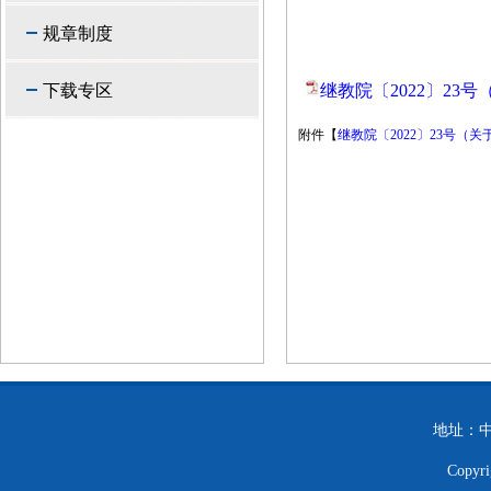
规章制度
下载专区
继教院〔2022〕23
附件【
继教院〔2022〕23号（
地址：中
Copy