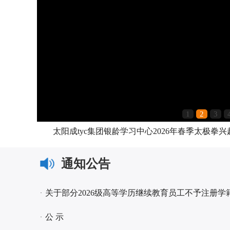
1
2
3
太阳成tyc集团银龄学习中心2026年春季太极拳兴趣班
通知公告
关于部分2026级高等学历继续教育员工不予注册学
·
公 示
·