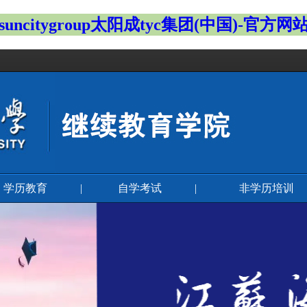
suncitygroup太阳成tyc集团(中国)-官方网
学历教育
|
自学考试
|
非学历培训