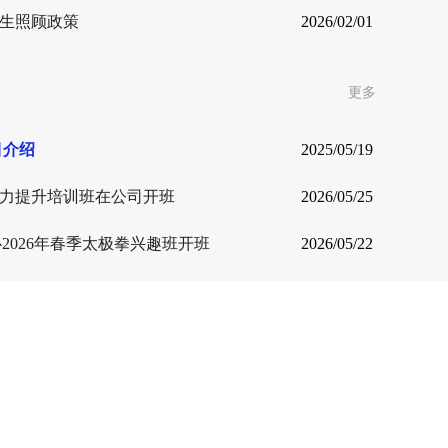
生照顾政策
2026/02/01
更多
目介绍
2025/05/19
力提升培训班在公司开班
2026/05/25
心2026年春季太极拳兴趣班开班
2026/05/22