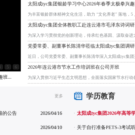
太阳成tyc集团银龄学习中心2026年春季太极拳兴
为丰富银龄群体精神文化生活，助力 “文化养老” 落地，5 月 2
太阳成tyc集团全体教职工赴连云港市毛泽东诗词
为深入学习贯彻党的创新理论，传承红色基因、汲取奋进力
党委常委、副董事长陈清华莅临太阳成tyc集团调
近日，公司党委常委、副董事长陈清华深入太阳成tyc集团
4
5
6
2026年连云港市节水工作培训班在公司开班
...
为深入贯彻习近平生态文明思想，全面落实国家节水行动各
学历教育
更多
籍的公告
2026/04/16
太阳成tyc集团2026年高
·
2026/04/10
关于自行准备PETS-3考
·