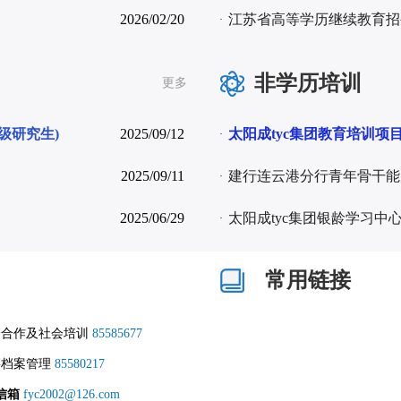
2026/02/20
江苏省高等学历继续教育招
·
非学历培训
更多
级研究生)
2025/09/12
太阳成tyc集团教育培训项
·
2025/09/11
建行连云港分行青年骨干能
·
2025/06/29
太阳成tyc集团银龄学习中
·
常用链接
作及社会培训
85585677
籍档案管理
85580217
信箱
fyc2002@126.com