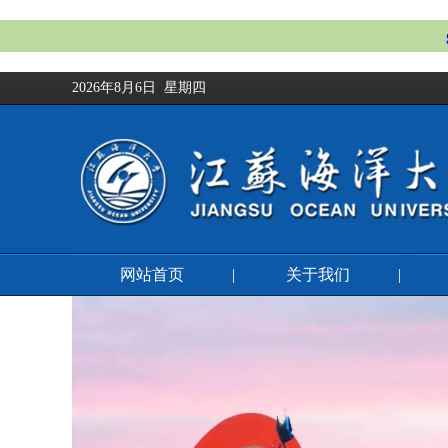
2026年8月6日 星期四
网站首页
|
关于我们
|