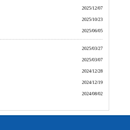
2025/12/07
2025/10/23
2025/06/05
2025/03/27
2025/03/07
2024/12/28
2024/12/19
2024/08/02