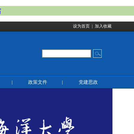
站
设为首页
|
加入收藏
|
政策文件
|
党建思政