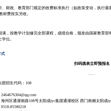
价、财政、教育部门规定的收费标准执行（如政策变动，执行最新标
/年，教材费按实另收。
期满，按教学计划修完全部课程，成绩合格，颁发由国家教育部
士学位。
方式
扫码
填表立即预报名
c集团招生代码：
108
：
2464676304@qq.com
：海州区通灌南路
108号太阳成tyc集团通灌校区 西门南侧太阳成t
：
0518-85580218