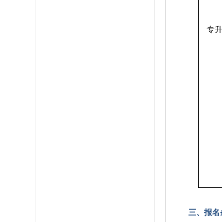
专
三、报名