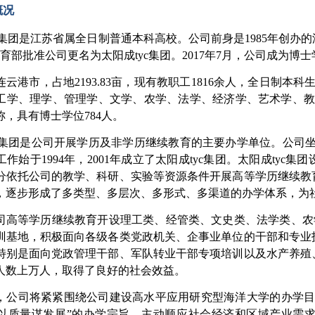
概况
yc集团是江苏省属全日制普通本科高校。公司前身是1985年创办
，教育部批准公司更名为太阳成tyc集团。2017年7月，公司成为
云港市，占地2193.83亩，现有教职工1816余人，全日制本科生
工学、理学、管理学、文学、农学、法学、经济学、艺术学、教育学
，具有博士学位784人。
yc集团是公司开展学历及非学历继续教育的主要办学单位。公司坐落
作始于1994年，2001年成立了太阳成tyc集团。太阳成ty
分依托公司的教学、科研、实验等资源条件开展高等学历继续教
，逐步形成了多类型、多层次、多形式、多渠道的办学体系，为
司高等学历继续教育开设理工类、经管类、文史类、法学类、农学类
训基地，积极面向各级各类党政机关、企事业单位的干部和专业
特别是面向党政管理干部、军队转业干部专项培训以及水产养殖
人数上万人，取得了良好的社会效益。
，公司将紧紧围绕公司建设高水平应用研究型海洋大学的办学目
以质量谋发展”的办学宗旨，主动顺应社会经济和区域产业需