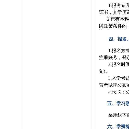
1.报考
证书
，其学历
2.
已有本科
顾政策条件的
四、报名
1.报名方
注册账号，登
2.报名
旬)。
3.入学
育考试院公布
4.录取
五、学习
采用线下
六、学费