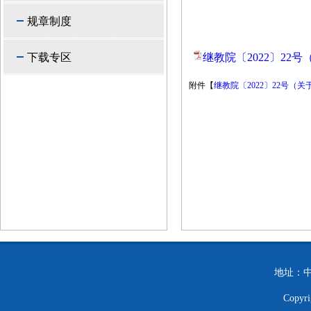
规章制度
下载专区
继教院〔2022〕22
附件【
继教院〔2022〕22号（
地址：中
Copy