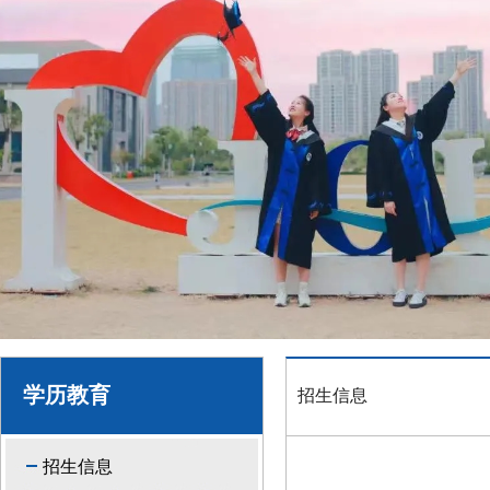
学历教育
招生信息
招生信息