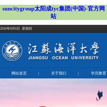
suncitygroup太阳成tyc集团(中国)-官方网
站
2026年8月6日 星期四
网站首页
|
关于我们
|
学历教