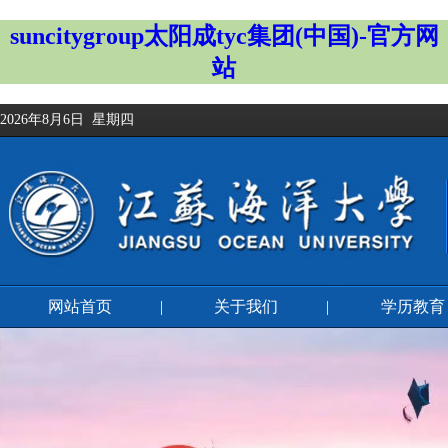
suncitygroup太阳成tyc集团(中国)-官方网
站
2026年8月6日 星期四
网站首页
|
关于我们
|
学历教