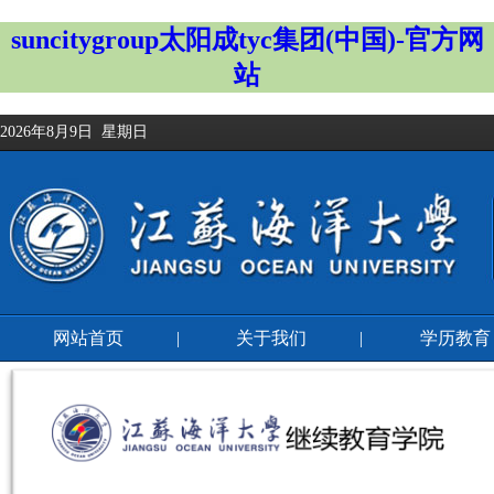
suncitygroup太阳成tyc集团(中国)-官方网
站
2026年8月9日 星期日
网站首页
|
关于我们
|
学历教